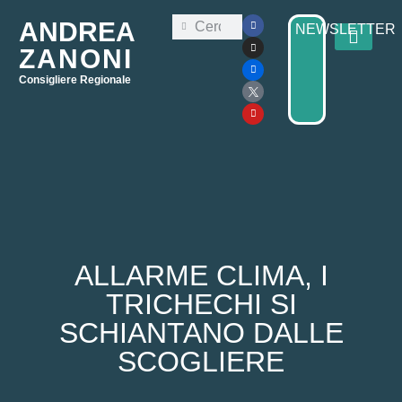
ANDREA
NEWSLETTER
ZANONI
Consigliere Regionale
Consiglio Regi
Elezioni Regionali 2025
ALLARME CLIMA, I
TRICHECHI SI
SCHIANTANO DALLE
SCOGLIERE