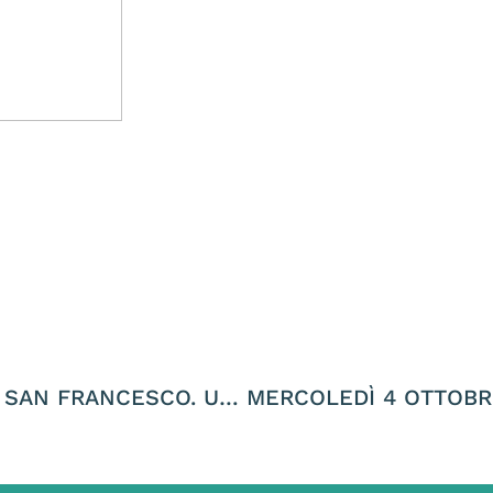
IERI A PRESINA ALLA FESTA DEL CANILE SAN FRANCESCO. UNA STRUTTURA CHE IN 20 ANNI, GRAZIE A GIANNI, ROSA E TANTISSIMI VOLONTARI, HA SALVATO PIU’ DI 6000 CANI