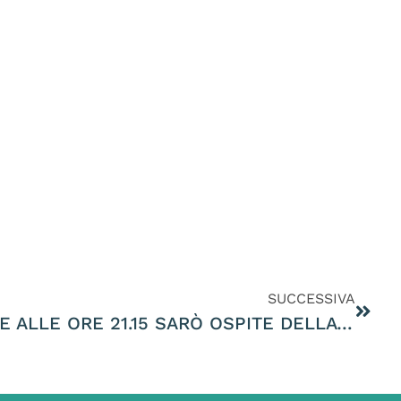
SUCCESSIVA
MERCOLEDÌ 4 OTTOBRE ALLE ORE 21.15 SARÒ OSPITE DELLA TRASMISISONE PRIMA SERATA IN DIRETTA SU TVA VICENZA