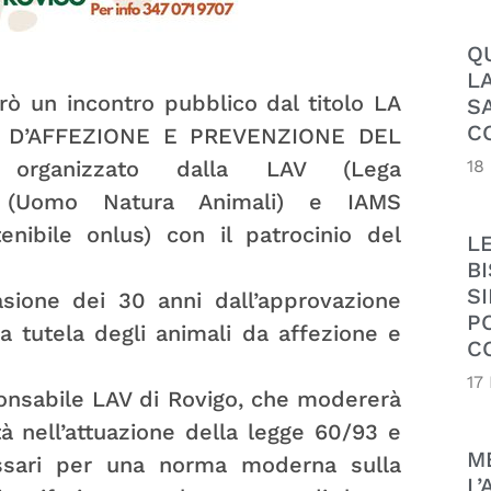
Q
L
rò un incontro pubblico dal titolo LA
S
C
 D’AFFEZIONE E PREVENZIONE DEL
18
rganizzato dalla LAV (Lega
N.A. (Uomo Natura Animali) e IAMS
ibile onlus) con il patrocinio del
L
B
SI
asione dei 30 anni dall’approvazione
P
a tutela degli animali da affezione e
C
17
ponsabile LAV di Rovigo, che modererà
ità nell’attuazione della legge 60/93 e
M
cessari per una norma moderna sulla
L’