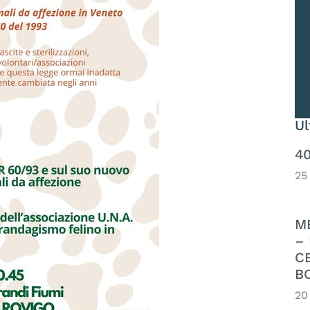
U
4
25
M
– 
C
B
20